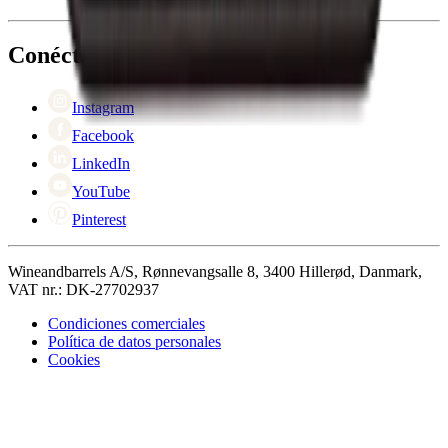
Acerca de Wineandbarrels
Devolución
Personas de contacto
+44 3308 081634
Black Friday
Conéctate con nosotros
Singles Day
Cyber Monday
Instagram
Facebook
LinkedIn
YouTube
Pinterest
Wineandbarrels A/S, Rønnevangsalle 8, 3400 Hillerød, Danmark,
VAT nr.: DK-27702937
Condiciones comerciales
Política de datos personales
Cookies