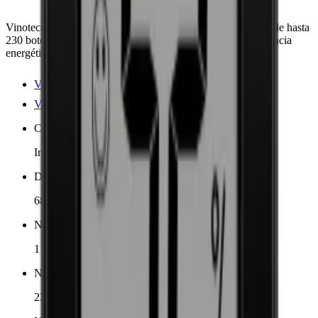
Vinoteca Artevino de alta calidad, optimiza la conservación de hasta
230 botellas. Ofrece control de temperatura constante, eficiencia
energética y funcionamiento silencioso. Robusta y elegante.
Ver detalles del producto
Ver especificaciones
Colocación
Independiente
Dimensiones (AnxAlxP cm)
68 x 182.5 x 72.5 cm
Número de zonas de enfriamiento
1 zona
Número de botellas (Burdeos, máx)
230