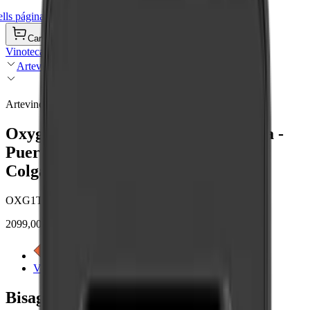
ls página de inicio
Carrito de compra
Vinotecas
Artevino
Artevino
Oxygen - 230 botellas - 1 temperatura -
Puerta maciza - Aspecto madera -
Colgado a la derecha
OXG1T230PPD
2099,00 €
Ver etiqueta energética
Ver detalles del producto
Bisagra de puerta Artevino