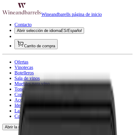
Wineandbarells página de inicio
Contacto
Abrir selección de idioma
ES/Español
Carrito de compra
Ofertas
Vinotecas
Botelleros
Sala de vinos
Muebles para vino
Toneles de vino
Copa de vino
Accesorios para vino
Ideas de regalo
La inspiración
Consultoría
Abrir la navegación