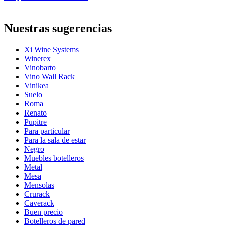
Xi Select
Información
Nuestras sugerencias
Número de producto
Xi-kombi-B
Xi Wine Systems
General
Winerex
Colocación
Suelo
Vinobarto
Acabado
Metal
Vino Wall Rack
Modular
Sí
Vinikea
Suelo
Botellas
Roma
Renato
Número de botellas (Burdeos, máx)
208
Pupitre
Tipo de botella
Burdeos, Borgoña, Champán, Magnum
Para particular
Para la sala de estar
Dimensiones (AnxAlxP cm)
Negro
Muebles botelleros
Altura (cm)
183
Metal
Ancho (cm)
119
Mesa
Profundidad (cm)
58.5
Mensolas
Peso (kg)
31
Crurack
Caverack
Buen precio
Botelleros de pared