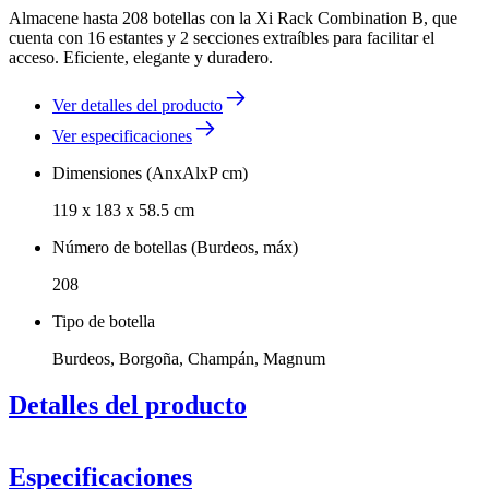
Almacene hasta 208 botellas con la Xi Rack Combination B, que
cuenta con 16 estantes y 2 secciones extraíbles para facilitar el
acceso. Eficiente, elegante y duradero.
Ver detalles del producto
Ver especificaciones
Dimensiones (AnxAlxP cm)
119 x 183 x 58.5 cm
Número de botellas (Burdeos, máx)
208
Tipo de botella
Burdeos, Borgoña, Champán, Magnum
Detalles del producto
Xi Counter
Counter Extension
Xi Top
Top Extension
Especificaciones