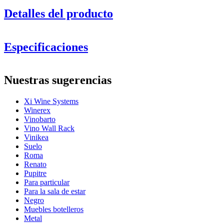
Detalles del producto
Especificaciones
Información
Nuestras sugerencias
Número de producto
13029
Xi Wine Systems
General
Winerex
Colocación
Suelo
Vinobarto
Acabado
Metal
Vino Wall Rack
Modular
Sí
Vinikea
Suelo
Botellas
Roma
Renato
Número de botellas (Burdeos, máx)
52
Pupitre
Tipo de botella
Burdeos, Borgoña, Champán, Magnum
Para particular
Para la sala de estar
Dimensiones (AnxAlxP cm)
Negro
Muebles botelleros
Altura (cm)
113
Metal
Ancho (cm)
58