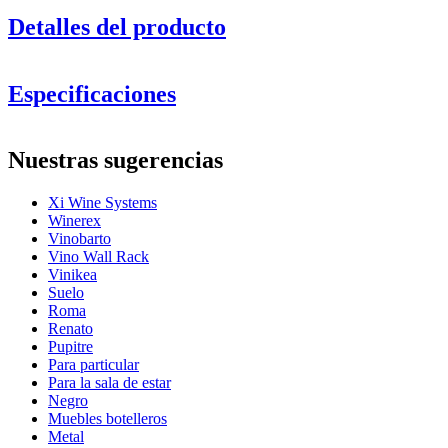
Detalles del producto
Especificaciones
Información
Nuestras sugerencias
Número de producto
13040
Xi Wine Systems
General
Winerex
Colocación
Suelo
Vinobarto
Acabado
Metal
Vino Wall Rack
Modular
Sí
Vinikea
Suelo
Botellas
Roma
Renato
Número de botellas (Burdeos, máx)
52
Pupitre
Tipo de botella
Burdeos, Borgoña, Champán, Magnum
Para particular
Para la sala de estar
Dimensiones (AnxAlxP cm)
Negro
Muebles botelleros
Altura (cm)
113
Metal
Ancho (cm)
61