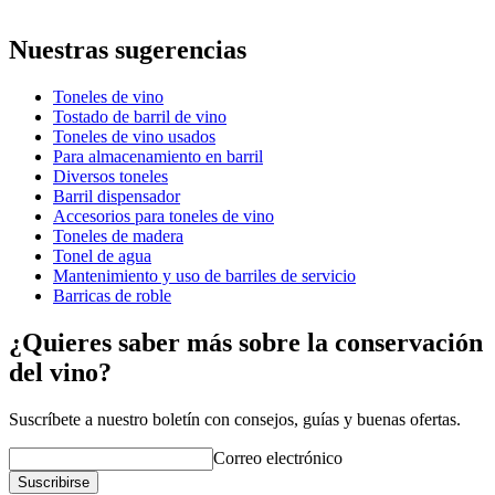
Información
Nuestras sugerencias
Número de producto
UVZF300-H
Toneles de vino
Dimensiones (AnxAlxP cm)
Tostado de barril de vino
Todas nuestras barricas de envejecimiento tienen un tostado
Peso (kg)
70
Toneles de vino usados
medio.
Para almacenamiento en barril
wine barrels
Diversos toneles
Soporte y grifo (no tiene ningún agujero para grifo) no
Barril dispensador
incluidos. Deben pedirse por separado. Mira
accesorios
Status When Soldout
active
Accesorios para toneles de vino
barriles
Toneles de madera
Tonel de agua
Mantenimiento y uso de barriles de servicio
Barricas de roble
¿Quieres saber más sobre la conservación
del vino?
Suscríbete a nuestro boletín con consejos, guías y buenas ofertas.
Correo electrónico
Suscribirse