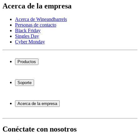
Acerca de la empresa
Acerca de Wineandbarrels
Personas de contacto
Black Friday
Singles Day
Cyber Monday
Productos
Vinotecas
Botelleros
Soporte
Muebles para vino
Toneles de vino
Preguntas frecuentes
Accesorios para vino
Servicio
Acerca de la empresa
Pago
Entrega
Acerca de Wineandbarrels
Devolución
Personas de contacto
+44 3308 081634
Black Friday
Conéctate con nosotros
Singles Day
Cyber Monday