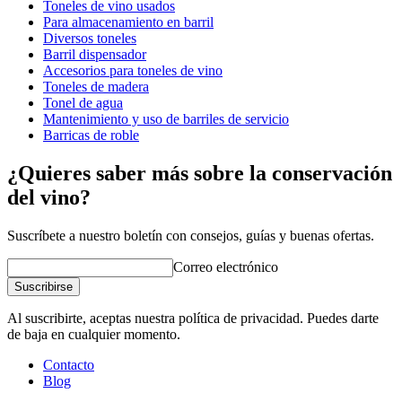
Peso (kg)
16
Toneles de vino usados
Para almacenamiento en barril
Todas nuestras barricas de envejecimiento tienen un tostado
Diversos toneles
medio.
Barril dispensador
Accesorios para toneles de vino
El accesorio está incluido.
Toneles de madera
Soporte y grifo (no tiene ningún agujero para grifo) no
Tonel de agua
incluidos. Deben pedirse por separado. Mira
accesorios
Mantenimiento y uso de barriles de servicio
barriles
/productos relacionados.
Barricas de roble
¿Quieres saber más sobre la conservación
del vino?
Suscríbete a nuestro boletín con consejos, guías y buenas ofertas.
Correo electrónico
Suscribirse
Al suscribirte, aceptas nuestra política de privacidad. Puedes darte
de baja en cualquier momento.
Contacto
Blog