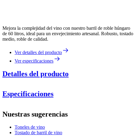
Mejora la complejidad del vino con nuestro barril de roble húngaro
de 60 litros, ideal para un envejecimiento artesanal. Robusto, tostado
medio, roble de calidad.
Ver detalles del producto
Ver especificaciones
Detalles del producto
Especificaciones
Información
Nuestras sugerencias
Número de producto
WOB-HM60-L
Toneles de vino
Dimensiones (AnxAlxP cm)
Tostado de barril de vino