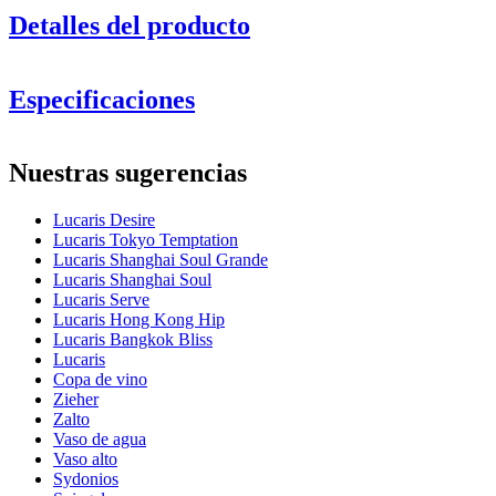
Detalles del producto
Especificaciones
Información
Nuestras sugerencias
Número de producto
1LS10W17E
Lucaris Desire
Dimensiones (AnxAlxP cm)
Lucaris Tokyo Temptation
Peso (kg)
0.233
Lucaris Shanghai Soul Grande
Altura (cm)
21.9
Lucaris Shanghai Soul
Ancho (cm)
40
Lucaris Serve
Profundidad (cm)
31
Lucaris Hong Kong Hip
Puedes ver un video que lo
Lucaris Bangkok Bliss
demuestra aquí
Vidrio
Lucaris
Copa de vino
Serie de productos
Desire
Zieher
Vidrio
Copa de vino blanco, Cristal
Zalto
Diámetro (cm)
10
Vaso de agua
Capacidad (cl)
48.5
Vaso alto
Sydonios
Otro