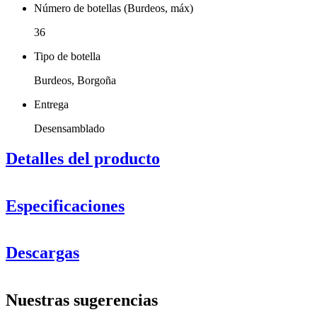
Número de botellas (Burdeos, máx)
36
Tipo de botella
Burdeos, Borgoña
Entrega
Desensamblado
Detalles del producto
Especificaciones
Información
Descargas
Número de producto
VWR36
General
Nuestras sugerencias
Entrega
Desensamblado