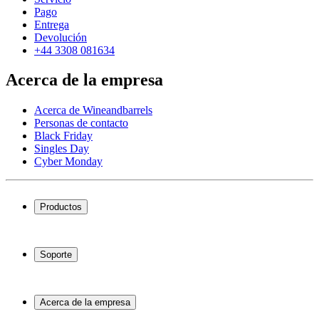
Pago
Entrega
Devolución
+44 3308 081634
Acerca de la empresa
Acerca de Wineandbarrels
Personas de contacto
Black Friday
Singles Day
Cyber Monday
Productos
Vinotecas
Botelleros
Soporte
Muebles para vino
Toneles de vino
Preguntas frecuentes
Accesorios para vino
Servicio
Acerca de la empresa
Pago