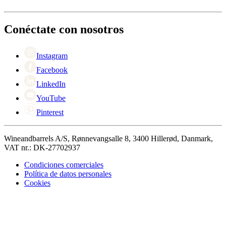
Entrega
Acerca de Wineandbarrels
Devolución
Personas de contacto
+44 3308 081634
Black Friday
Conéctate con nosotros
Singles Day
Cyber Monday
Instagram
Facebook
LinkedIn
YouTube
Pinterest
Wineandbarrels A/S, Rønnevangsalle 8, 3400 Hillerød, Danmark,
VAT nr.: DK-27702937
Condiciones comerciales
Política de datos personales
Cookies