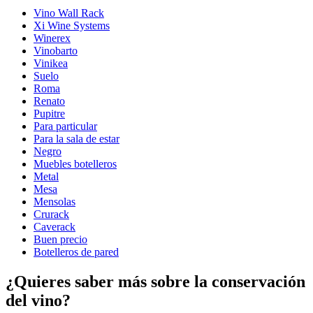
Acabado
Metal, Negro
Vino Wall Rack
Modular
Sí
Xi Wine Systems
Colocación
Pared
Winerex
Vinobarto
Botellas
Vinikea
Suelo
Número de botellas (Burdeos, máx)
36
Roma
Tipo de botella
Burdeos, Borgoña
Renato
Dimensiones (AnxAlxP cm)
Pupitre
Para particular
Altura (cm)
120
Para la sala de estar
Ancho (cm)
21.3
Negro
Profundidad (cm)
30.5
Muebles botelleros
Peso (kg)
6
Metal
Mesa
Mensolas
Crurack
Caverack
Buen precio
Botelleros de pared
¿Quieres saber más sobre la conservación
del vino?