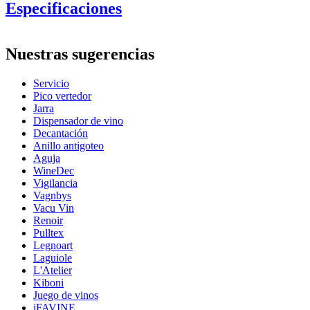
Especificaciones
Información
Nuestras sugerencias
Número de producto
H520438
Servicio
Dimensiones (AnxAlxP cm)
Pico vertedor
Peso (kg)
3
Jarra
Altura (cm)
10
Dispensador de vino
Ancho (cm)
19
Decantación
Profundidad (cm)
19
Anillo antigoteo
Aguja
wine accessories
WineDec
Vigilancia
Status When Soldout
active
Vagnbys
Vacu Vin
Renoir
Pulltex
Legnoart
Laguiole
L'Atelier
Kiboni
Juego de vinos
iFAVINE