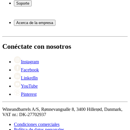
Botelleros
Soporte
Muebles para vino
Toneles de vino
Preguntas frecuentes
Accesorios para vino
Servicio
Acerca de la empresa
Pago
Entrega
Acerca de Wineandbarrels
Devolución
Personas de contacto
+44 3308 081634
Black Friday
Conéctate con nosotros
Singles Day
Cyber Monday
Instagram
Facebook
LinkedIn
YouTube
Pinterest
Wineandbarrels A/S, Rønnevangsalle 8, 3400 Hillerød, Danmark,
VAT nr.: DK-27702937
Condiciones comerciales
Política de datos personales