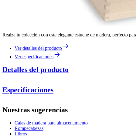
Realza tu colección con este elegante estuche de madera, perfecto para
Ver detalles del producto
Ver especificaciones
Detalles del producto
Especificaciones
Información
Nuestras sugerencias
Número de producto
IM619
Cajas de madera para almacenamiento
Dimensiones (AnxAlxP cm)
Rompecabezas
Peso (kg)
1.55
Libros