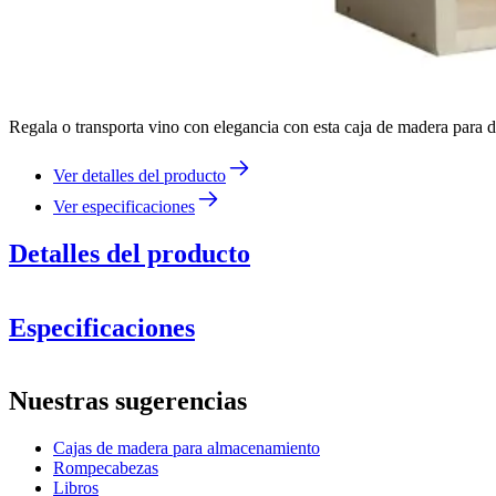
Regala o transporta vino con elegancia con esta caja de madera para do
Ver detalles del producto
Ver especificaciones
Detalles del producto
Especificaciones
Información
Nuestras sugerencias
Número de producto
082ML
Cajas de madera para almacenamiento
Dimensiones (AnxAlxP cm)
Rompecabezas
Peso (kg)
1.2
Libros