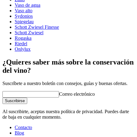
demuestra aquí (aproximadamente a la mitad del video)
Tipo de vidrio
Copa de Burdeos
Vaso de agua
Diámetro (cm)
12.5
Vaso alto
Capacidad (cl)
75.5
Sydonios
Spiegelau
wine glasses
Schott Zwiesel Finesse
Schott Zwiesel
Status When Soldout
active
Rogaska
Riedel
¡Un buen vino merece una copa adecuada!
Onlylux
¿Quieres saber más sobre la conservación
del vino?
Suscríbete a nuestro boletín con consejos, guías y buenas ofertas.
Correo electrónico
Suscribirse
Al suscribirte, aceptas nuestra política de privacidad. Puedes darte
de baja en cualquier momento.
Contacto
Blog