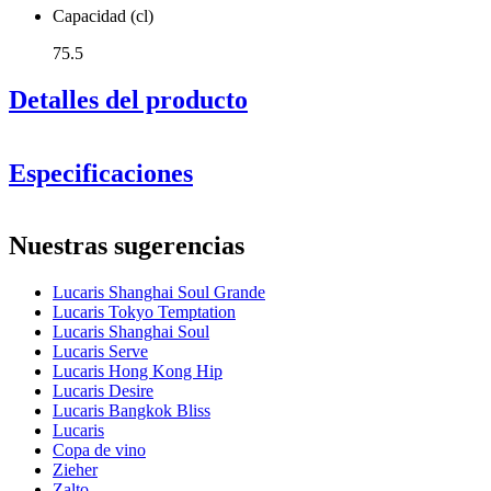
Capacidad (cl)
75.5
Detalles del producto
Especificaciones
Información
Nuestras sugerencias
Número de producto
1LS03BD35
Lucaris Shanghai Soul Grande
Dimensiones (AnxAlxP cm)
Lucaris Tokyo Temptation
Peso (kg)
0.333
Lucaris Shanghai Soul
Altura (cm)
27.5
Lucaris Serve
Ancho (cm)
40
Lucaris Hong Kong Hip
Profundidad (cm)
31
Lucaris Desire
Lucaris Bangkok Bliss
Vidrio
Lucaris
Copa de vino
Serie de productos
Shanghai Soul
Zieher
Puedes ver un video que lo
Vidrio
Cristal, Copa de vino tinto
Zalto