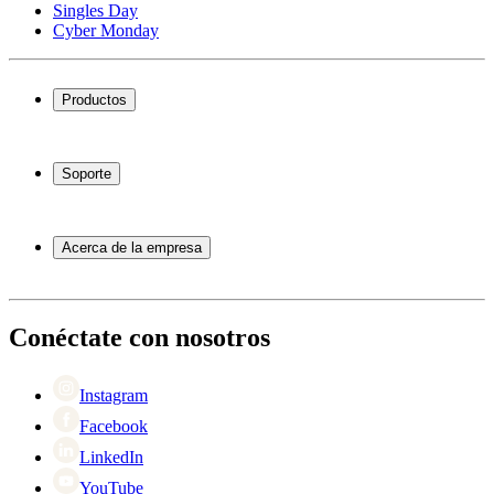
Singles Day
Cyber Monday
Productos
Vinotecas
Botelleros
Soporte
Muebles para vino
Toneles de vino
Preguntas frecuentes
Accesorios para vino
Servicio
Acerca de la empresa
Pago
Entrega
Acerca de Wineandbarrels
Devolución
Personas de contacto
+44 3308 081634
Black Friday
Conéctate con nosotros
Singles Day
Cyber Monday
Instagram
Facebook
LinkedIn
YouTube