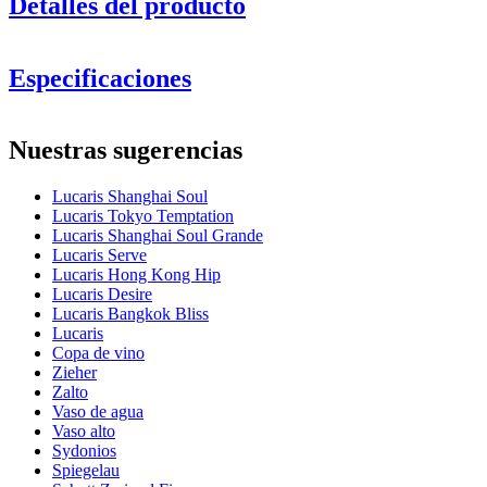
Detalles del producto
Especificaciones
Información
Nuestras sugerencias
Número de producto
LT03HB09G
Lucaris Shanghai Soul
Dimensiones (AnxAlxP cm)
Lucaris Tokyo Temptation
Peso (kg)
0.3
Lucaris Shanghai Soul Grande
Altura (cm)
12.3
Lucaris Serve
Ancho (cm)
40
Lucaris Hong Kong Hip
Profundidad (cm)
31
Lucaris Desire
Lucaris Bangkok Bliss
Vidrio
Lucaris
Copa de vino
Serie de productos
Shanghai Soul
Zieher
Vidrio
Vaso de bebida, Cristal, Bebida larga
Zalto
Diámetro (cm)
6
Vaso de agua
Capacidad (cl)
26.5
Vaso alto
Sydonios
Otro
Spiegelau