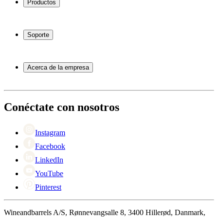
Productos
Vinotecas
Botelleros
Soporte
Muebles para vino
Toneles de vino
Preguntas frecuentes
Accesorios para vino
Servicio
Acerca de la empresa
Pago
Entrega
Acerca de Wineandbarrels
Devolución
Personas de contacto
+44 3308 081634
Black Friday
Conéctate con nosotros
Singles Day
Cyber Monday
Instagram
Facebook
LinkedIn
YouTube
Pinterest
Wineandbarrels A/S, Rønnevangsalle 8, 3400 Hillerød, Danmark,