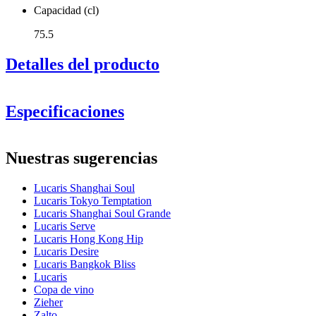
Capacidad (cl)
75.5
Detalles del producto
Especificaciones
Información
Nuestras sugerencias
Número de producto
LS03BD26G
Lucaris Shanghai Soul
Dimensiones (AnxAlxP cm)
Lucaris Tokyo Temptation
Peso (kg)
0.333
Lucaris Shanghai Soul Grande
Altura (cm)
27.5
Lucaris Serve
Ancho (cm)
40
Lucaris Hong Kong Hip
Profundidad (cm)
31
Lucaris Desire
Lucaris Bangkok Bliss
Vidrio
Lucaris
Copa de vino
Serie de productos
Shanghai Soul
Zieher
Puedes ver un video que lo
Vidrio
Cristal, Copa de vino tinto
Zalto