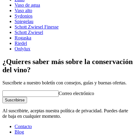
demuestra aquí (aproximadamente a la mitad del video)
Tipo de vidrio
Copa de Burdeos
Vaso de agua
Diámetro (cm)
10
Vaso alto
Capacidad (cl)
75.5
Sydonios
Spiegelau
Otro
Schott Zwiesel Finesse
Schott Zwiesel
Grabado
No
Rogaska
Riedel
¡Un buen vino merece una copa adecuada!
Onlylux
¿Quieres saber más sobre la conservación
del vino?
Suscríbete a nuestro boletín con consejos, guías y buenas ofertas.
Correo electrónico
Suscribirse
Al suscribirte, aceptas nuestra política de privacidad. Puedes darte
de baja en cualquier momento.
Contacto
Blog