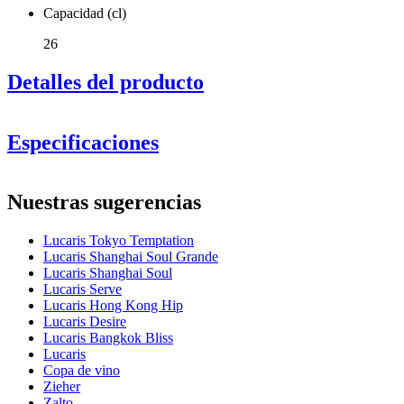
Capacidad (cl)
26
Detalles del producto
Especificaciones
Información
Nuestras sugerencias
Número de producto
LS02RL09G
Lucaris Tokyo Temptation
Dimensiones (AnxAlxP cm)
Lucaris Shanghai Soul Grande
Peso (kg)
0.2
Lucaris Shanghai Soul
Altura (cm)
18.8
Lucaris Serve
Ancho (cm)
40
Lucaris Hong Kong Hip
Profundidad (cm)
31
Lucaris Desire
Lucaris Bangkok Bliss
Vidrio
Lucaris
Copa de vino
Puedes ver un video que lo
Serie de productos
Tokyo Temptation
Zieher
demuestra aquí (aproximadamente a la mitad del video)
Vidrio
Copa de vino blanco, Cristal
Zalto