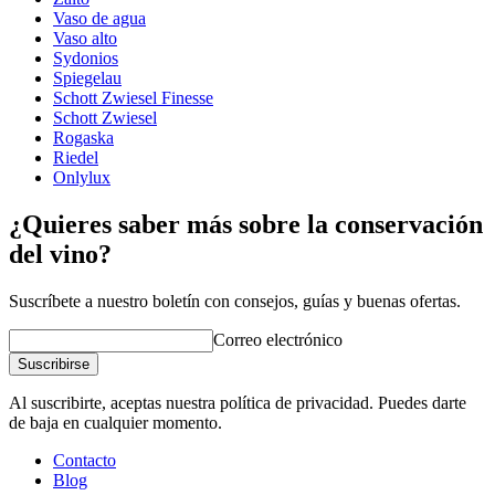
Tipo de vidrio
Copa de Riesling
Vaso de agua
Diámetro (cm)
7.7
Vaso alto
Capacidad (cl)
26
Sydonios
Spiegelau
Otro
Schott Zwiesel Finesse
Schott Zwiesel
Grabado
No
Rogaska
¡Un buen vino merece una copa adecuada!
Riedel
Onlylux
¿Quieres saber más sobre la conservación
del vino?
Suscríbete a nuestro boletín con consejos, guías y buenas ofertas.
Correo electrónico
Suscribirse
Al suscribirte, aceptas nuestra política de privacidad. Puedes darte
de baja en cualquier momento.
Contacto
Blog