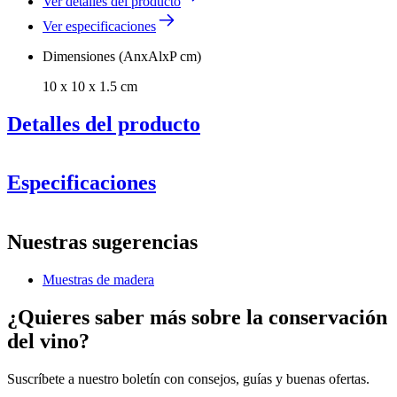
Ver detalles del producto
Ver especificaciones
Dimensiones (AnxAlxP cm)
10 x 10 x 1.5 cm
Detalles del producto
Especificaciones
Información
Nuestras sugerencias
Número de producto
SOAKSAMPLE
Muestras de madera
General
Fabricante
Caverack
¿Quieres saber más sobre la conservación
Acabado
Roble
del vino?
Dimensiones (AnxAlxP cm)
Suscríbete a nuestro boletín con consejos, guías y buenas ofertas.
Altura (cm)
10