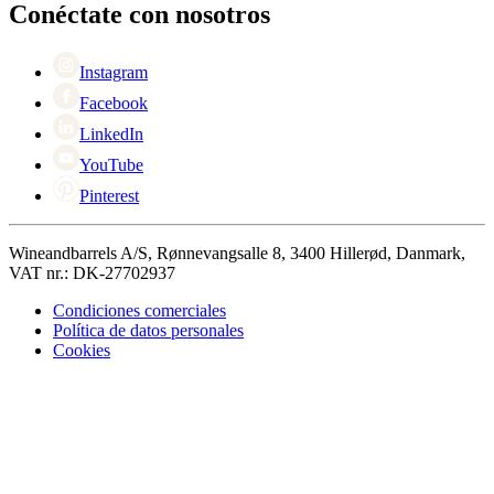
Black Friday
Conéctate con nosotros
Singles Day
Cyber Monday
Instagram
Facebook
LinkedIn
YouTube
Pinterest
Wineandbarrels A/S, Rønnevangsalle 8, 3400 Hillerød, Danmark,
VAT nr.: DK-27702937
Condiciones comerciales
Política de datos personales
Cookies