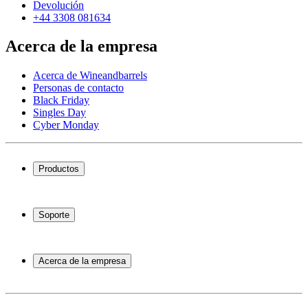
Devolución
+44 3308 081634
Acerca de la empresa
Acerca de Wineandbarrels
Personas de contacto
Black Friday
Singles Day
Cyber Monday
Productos
Vinotecas
Botelleros
Soporte
Muebles para vino
Toneles de vino
Preguntas frecuentes
Accesorios para vino
Servicio
Acerca de la empresa
Pago
Entrega
Acerca de Wineandbarrels
Devolución
Personas de contacto
+44 3308 081634