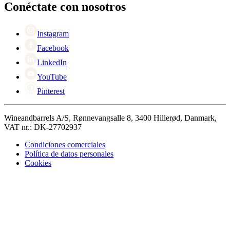
Black Friday
Conéctate con nosotros
Singles Day
Cyber Monday
Instagram
Facebook
LinkedIn
YouTube
Pinterest
Wineandbarrels A/S, Rønnevangsalle 8, 3400 Hillerød, Danmark,
VAT nr.: DK-27702937
Condiciones comerciales
Política de datos personales
Cookies