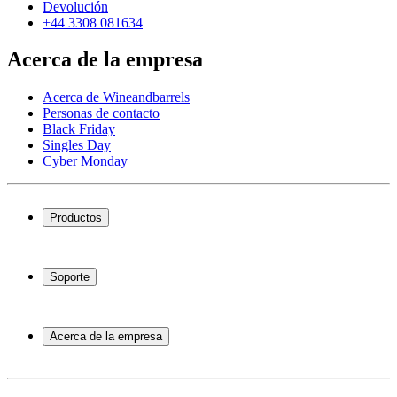
Devolución
+44 3308 081634
Acerca de la empresa
Acerca de Wineandbarrels
Personas de contacto
Black Friday
Singles Day
Cyber Monday
Productos
Vinotecas
Botelleros
Soporte
Muebles para vino
Toneles de vino
Preguntas frecuentes
Accesorios para vino
Servicio
Acerca de la empresa
Pago
Entrega
Acerca de Wineandbarrels
Devolución
Personas de contacto
+44 3308 081634