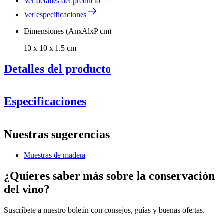
Ver detalles del producto
Ver especificaciones
Dimensiones (AnxAlxP cm)
10 x 10 x 1.5 cm
Detalles del producto
Especificaciones
Información
Nuestras sugerencias
Número de producto
SBPINESAMPLE
Muestras de madera
General
Fabricante
Caverack
¿Quieres saber más sobre la conservación
Acabado
Madera de pino quemado
del vino?
Dimensiones (AnxAlxP cm)
Suscríbete a nuestro boletín con consejos, guías y buenas ofertas.
Altura (cm)
10