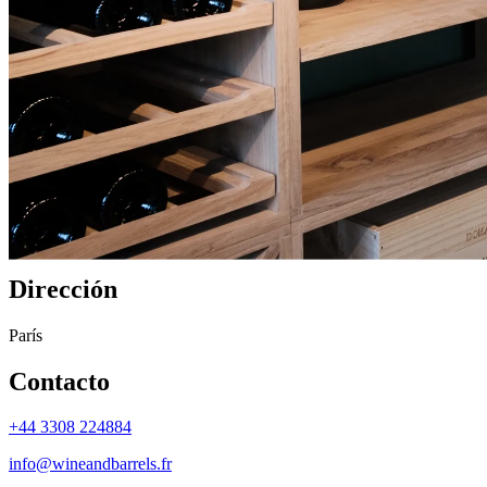
Oficina de París
Nuestra oficina en París es una parte esencial de nuestro sitio web f
soluciones a medida para particulares y empresas. Ten en cuenta que nu
Dirección
París
Contacto
+44 3308 224884
info@wineandbarrels.fr