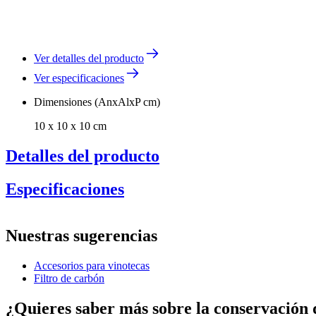
Ver detalles del producto
Ver especificaciones
Dimensiones (AnxAlxP cm)
10 x 10 x 10 cm
Detalles del producto
Especificaciones
Información
Nuestras sugerencias
Número de producto
DZ01-0539-1
Accesorios para vinotecas
General
Filtro de carbón
Fabricante
Pevino
¿Quieres saber más sobre la conservación 
Dimensiones (AnxAlxP cm)