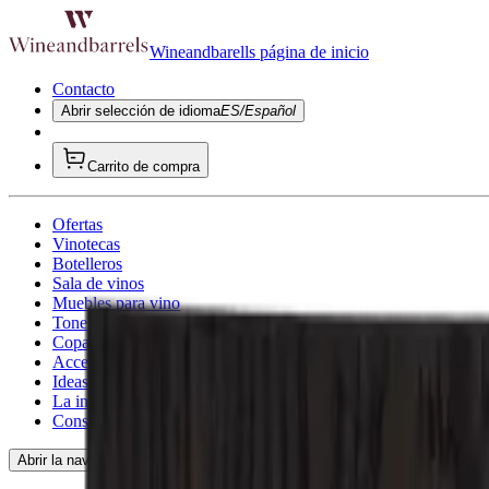
Wineandbarells página de inicio
Contacto
Abrir selección de idioma
ES/Español
Carrito de compra
Ofertas
Vinotecas
Botelleros
Sala de vinos
Muebles para vino
Toneles de vino
Copa de vino
Accesorios para vino
Ideas de regalo
La inspiración
Consultoría
Abrir la navegación