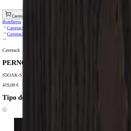
Carrito de compra
Botelleros
Caverack
Caverack - Roble ahumado
Caverack
PERNO - Dos estantes extraíbles - roble 
S5OAK-S
419,00 €
Tipo de madera