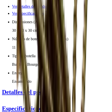
Ver detalles del producto
Ver especificaciones
Dimensiones (AnxAlxP cm)
30 x 30 x 30 cm
Número de botellas (Burdeos, máx)
11
Tipo de botella
Burdeos, Bourgogne
Entrega
Ensamblado
Detalles del producto
Especificaciones