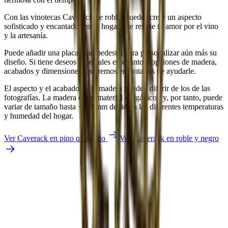
Con las vinotecas Caverack de roble, puedes crear un aspecto
sofisticado y encantador en tu hogar que refleje tu amor por el vino
y la artesanía.
Puede añadir una placa o un pedestal para personalizar aún más su
diseño. Si tiene deseos especiales en cuanto a opciones de madera,
acabados y dimensiones, estaremos encantados de ayudarle.
El aspecto y el acabado de la madera pueden diferir de los de las
fotografías. La madera es un material «orgánico» y, por tanto, puede
variar de tamaño hasta +/- 2 mm debido a las diferentes temperaturas
y humedad del hogar.
Ver Caverack en pino quemado
Vea Caverack en roble y negro
Louise