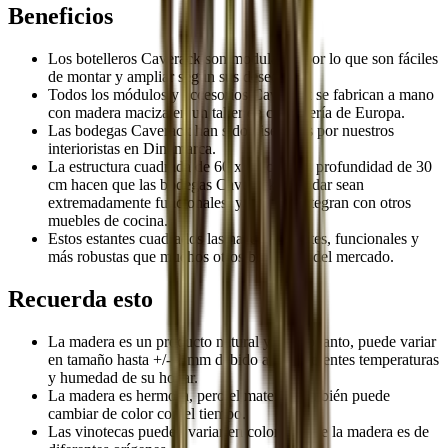
Beneficios
Los botelleros Caverack son modulares, por lo que son fáciles
de montar y ampliar según sus deseos.
Todos los módulos y accesorios Caverack se fabrican a mano
con madera maciza en un taller de carpintería de Europa.
Las bodegas Caverack han sido diseñadas por nuestros
interioristas en Dinamarca.
La estructura cuadrada de 60 x 60 cm y la profundidad de 30
cm hacen que las bodegas Caverack estándar sean
extremadamente funcionales, ya que se integran con otros
muebles de cocina.
Estos estantes cuadrados las hacen elegantes, funcionales y
más robustas que muchos otros botelleros del mercado.
Recuerda esto
La madera es un producto natural y, por lo tanto, puede variar
en tamaño hasta +/- 2 mm debido a las diferentes temperaturas
y humedad de su hogar.
La madera es hermosa, pero el material también puede
cambiar de color con el tiempo.
Las vinotecas pueden variar en color, ya que la madera es de