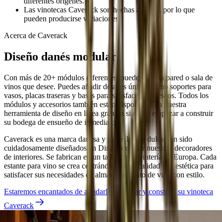
diferentes orígenes.
Las vinotecas Caverack son hechas a mano, por lo que
pueden producirse variaciones.
Acerca de Caverack
Diseño danés modular
Con más de 20+ módulos diferentes, puede crear la pared o sala de
vinos que desee. Puedes añadir detalles únicos como soportes para
vasos, placas traseras y bases para satisfacer tus deseos. Todos los
módulos y accesorios también están disponibles en nuestra
herramienta de diseño en línea gratuita si desea empezar a construir
su bodega de ensueño de inmediato.
Caverack es una marca danesa y todos los módulos han sido
cuidadosamente diseñados en Dinamarca por nuestros decoradores
de interiores. Se fabrican en un taller de carpintería de Europa. Cada
estante para vino se crea centrándose en la calidad y la estética para
satisfacer sus necesidades de almacenamiento de vino con estilo.
Estaremos encantados de ayudarle a diseñar y construir su vinoteca
Caverack