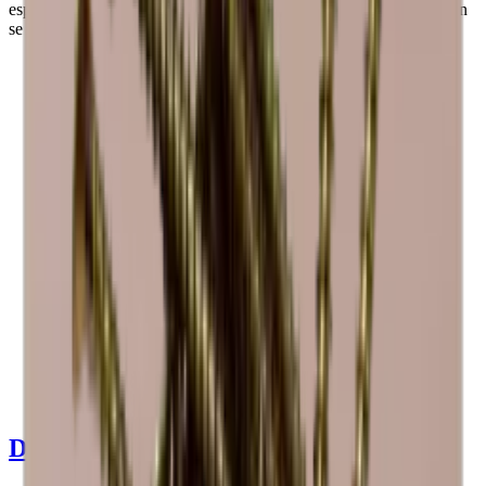
espacio para 6 y 12 botelleros o una combinación de botellas según
se desee. El estante se puede extraer.
Ver detalles del producto
Ver especificaciones
Dimensiones (AnxAlxP cm)
60 x 30 x 30 cm
Número de botellas (Burdeos, máx)
12
Tipo de botella
Champán, Burdeos, Bourgogne, Riesling
Entrega
Ensamblado
Detalles del producto