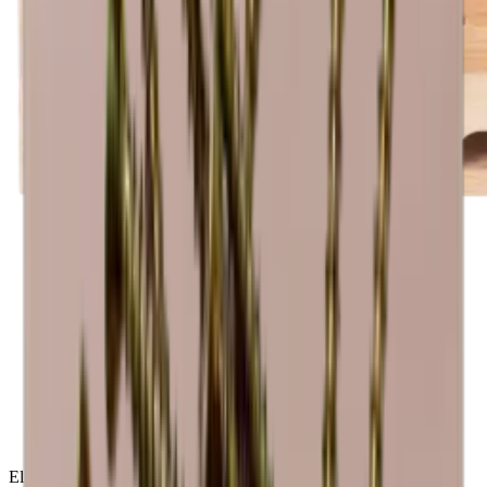
El módulo Caverack se entrega montado y listo para su uso. Con