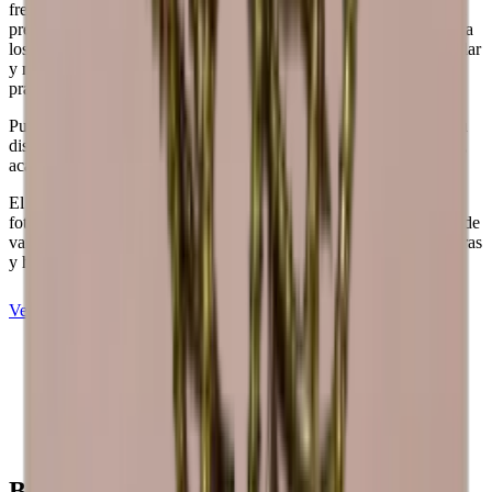
Número de botellas (Burdeos, máx)
12
frescos. Además de su atractivo estético, el pino también ofrece un
precio asequible, lo que lo convierte en una opción económica para
los amantes del vino. Con su bajo peso, el pino es fácil de manipular
y mover según sea necesario, lo que proporciona una utilidad
práctica.
Puede añadir una placa o un pedestal para personalizar aún más su
diseño. Si tiene deseos especiales en cuanto a opciones de madera,
acabados y dimensiones, estaremos encantados de ayudarle.
El aspecto y el acabado de la madera pueden diferir de los de las
fotografías. La madera es un material «orgánico» y, por tanto, puede
variar de tamaño hasta +/- 2 mm debido a las diferentes temperaturas
y humedad del hogar.
Ver Caverack en pino quemado
Vea Caverack en roble
Louise
Beneficios