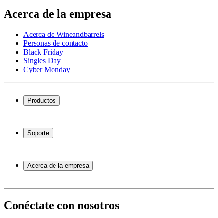
Acerca de la empresa
Acerca de Wineandbarrels
Personas de contacto
Black Friday
Singles Day
Cyber Monday
Productos
Vinotecas
Botelleros
Soporte
Muebles para vino
Toneles de vino
Preguntas frecuentes
Accesorios para vino
Servicio
Acerca de la empresa
Pago
Entrega
Acerca de Wineandbarrels
Devolución
Personas de contacto
+44 3308 081634
Black Friday
Conéctate con nosotros
Singles Day