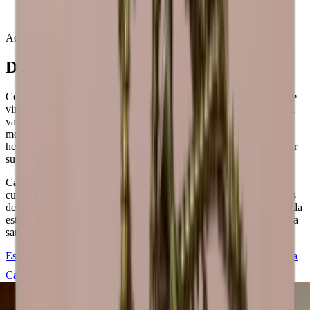
Las vinotecas Caverack son hechas a mano, por lo que
pueden producirse variaciones.
Acerca de Caverack
Diseño danés modular
Con más de 20+ módulos diferentes, puede crear la pared o sala de
vinos que desee. Puedes añadir detalles únicos como soportes para
vasos, placas traseras y bases para satisfacer tus deseos. Todos los
módulos y accesorios también están disponibles en nuestra
herramienta de diseño en línea gratuita si desea empezar a construir
su bodega de ensueño de inmediato.
Caverack es una marca danesa y todos los módulos han sido
cuidadosamente diseñados en Dinamarca por nuestros decoradores
de interiores. Se fabrican en un taller de carpintería de Europa. Cada
estante para vino se crea centrándose en la calidad y la estética para
satisfacer sus necesidades de almacenamiento de vino con estilo.
Estaremos encantados de ayudarle a diseñar y construir su vinoteca
Caverack