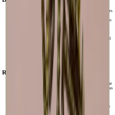
Los botelleros Caverack son modulares, por lo que son fáciles
de montar y ampliar según sus deseos.
Todos los módulos y accesorios Caverack se fabrican a mano
con madera maciza en un taller de carpintería de Europa.
Las bodegas Caverack han sido diseñadas por nuestros
interioristas en Dinamarca.
La estructura cuadrada de 60 x 60 cm y la profundidad de 30
cm hacen que las bodegas Caverack estándar sean
extremadamente funcionales, ya que se integran con otros
muebles de cocina.
Estos estantes cuadrados las hacen elegantes, funcionales y
más robustas que muchos otros botelleros del mercado.
Recuerda esto
La madera es un producto natural y, por lo tanto, puede variar
en tamaño hasta +/- 2 mm debido a las diferentes temperaturas
y humedad de su hogar.
La madera es hermosa, pero el material también puede
cambiar de color con el tiempo.
Las vinotecas pueden variar en color, ya que la madera es de
diferentes orígenes.