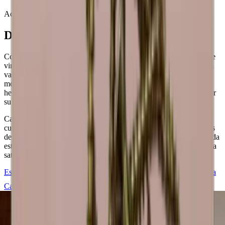
Acerca de Caverack
Diseño danés modular
Con más de 20+ módulos diferentes, puede crear la pared o sala de
vinos que desee. Puedes añadir detalles únicos como soportes para
vasos, placas traseras y bases para satisfacer tus deseos. Todos los
módulos y accesorios también están disponibles en nuestra
herramienta de diseño en línea gratuita si desea empezar a construir
su bodega de ensueño de inmediato.
Caverack es una marca danesa y todos los módulos han sido
cuidadosamente diseñados en Dinamarca por nuestros decoradores
de interiores. Se fabrican en un taller de carpintería de Europa. Cada
estante para vino se crea centrándose en la calidad y la estética para
satisfacer sus necesidades de almacenamiento de vino con estilo.
Estaremos encantados de ayudarle a diseñar y construir su vinoteca
Caverack