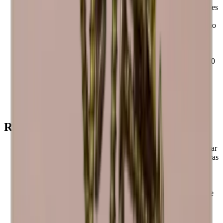
Los botelleros Caverack son modulares, por lo que son fáciles
de montar y ampliar según sus deseos.
Todos los módulos y accesorios Caverack se fabrican a mano
con madera maciza en un taller de carpintería de Europa.
Las bodegas Caverack han sido diseñadas por nuestros
interioristas en Dinamarca.
La estructura cuadrada de 60 x 60 cm y la profundidad de 30
cm hacen que las bodegas Caverack estándar sean
extremadamente funcionales, ya que se integran con otros
muebles de cocina.
Estos estantes cuadrados las hacen elegantes, funcionales y
más robustas que muchos otros botelleros del mercado.
Recuerda esto
La madera es un producto natural y, por lo tanto, puede variar
en tamaño hasta +/- 2 mm debido a las diferentes temperaturas
y humedad de su hogar.
La madera es hermosa, pero el material también puede
cambiar de color con el tiempo.
Las vinotecas pueden variar en color, ya que la madera es de
diferentes orígenes.
Las vinotecas Caverack son hechas a mano, por lo que
pueden producirse variaciones.