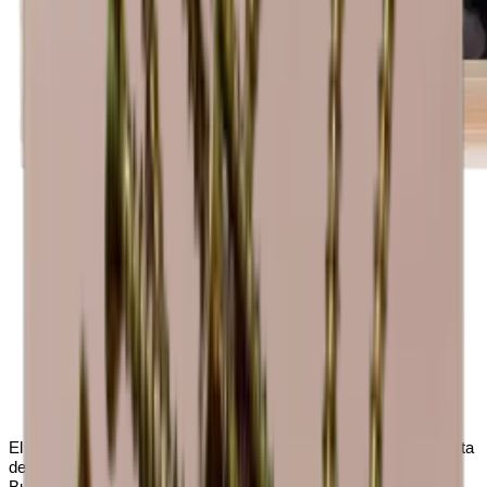
El módulo viene montado y listo para usar. HALF ANDINO consta
de un expositor con espacio para 7 artículos de lino de los tipos
Burdeos, Alsacia, Borgoña y Champán.