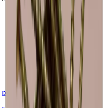
Ver detalles del producto
Ver especificaciones
Dimensiones (AnxAlxP cm)
60 x 30 x 30 cm
Número de botellas (Burdeos, máx)
7
Tipo de botella
Riesling, Burdeos, Bourgogne, Champán
Entrega
Ensamblado
Detalles del producto