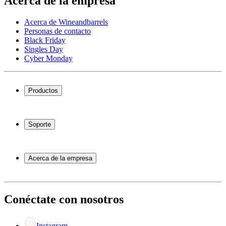
Acerca de la empresa
Acerca de Wineandbarrels
Personas de contacto
Black Friday
Singles Day
Cyber Monday
Productos
Vinotecas
Botelleros
Soporte
Muebles para vino
Toneles de vino
Preguntas frecuentes
Accesorios para vino
Servicio
Acerca de la empresa
Pago
Entrega
Acerca de Wineandbarrels
Devolución
Personas de contacto
+44 3308 081634
Black Friday
Conéctate con nosotros
Singles Day
Cyber Monday
Instagram