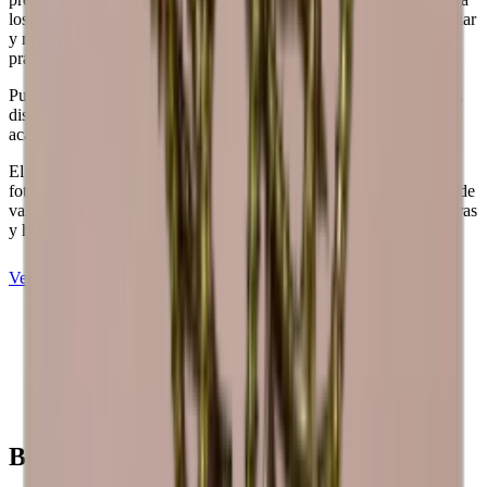
los amantes del vino. Con su bajo peso, el pino es fácil de manipular
y mover según sea necesario, lo que proporciona una utilidad
práctica.
Crea tu propia composición con estos módulos con nuestra
Puede añadir una placa o un pedestal para personalizar aún más su
herramienta online para decorar bodegas
diseño. Si tiene deseos especiales en cuanto a opciones de madera,
acabados y dimensiones, estaremos encantados de ayudarle.
El aspecto y el acabado de la madera pueden diferir de los de las
fotografías. La madera es un material «orgánico» y, por tanto, puede
variar de tamaño hasta +/- 2 mm debido a las diferentes temperaturas
y humedad del hogar.
Ver Caverack en pino quemado
Vea Caverack en roble
Louise
Beneficios