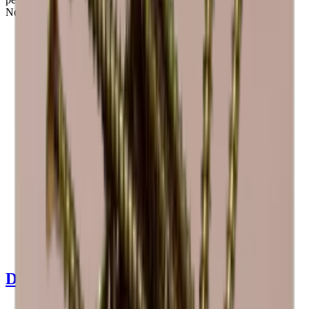
No apto para botellas anchas.
Ver detalles del producto
Ver especificaciones
Dimensiones (AnxAlxP cm)
60 x 30 x 30 cm
Número de botellas (Burdeos, máx)
15
Tipo de botella
Burdeos, Riesling
Entrega
Ensamblado
Detalles del producto