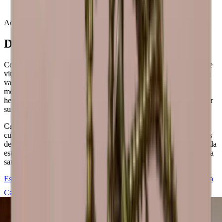
pueden producirse variaciones.
Acerca de Caverack
Diseño danés modular
Con más de 20+ módulos diferentes, puede crear la pared o sala de
vinos que desee. Puedes añadir detalles únicos como soportes para
vasos, placas traseras y bases para satisfacer tus deseos. Todos los
módulos y accesorios también están disponibles en nuestra
herramienta de diseño en línea gratuita si desea empezar a construir
su bodega de ensueño de inmediato.
Caverack es una marca danesa y todos los módulos han sido
cuidadosamente diseñados en Dinamarca por nuestros decoradores
de interiores. Se fabrican en un taller de carpintería de Europa. Cada
estante para vino se crea centrándose en la calidad y la estética para
satisfacer sus necesidades de almacenamiento de vino con estilo.
Estaremos encantados de ayudarle a diseñar y construir su vinoteca
Caverack