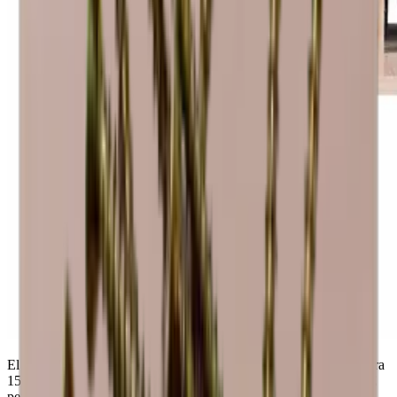
El módulo se entrega montado y listo para su uso. Con espacio para
15 botellas de Burdeos y Alsacia, el módulo HALF ALDA WIDE
permite acceder fácilmente a botellas individuales sin mover otras.