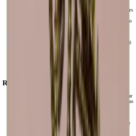
Los botelleros Caverack son modulares, por lo que son fáciles
de montar y ampliar según sus deseos.
Todos los módulos y accesorios Caverack se fabrican a mano
con madera maciza en un taller de carpintería de Europa.
Las bodegas Caverack han sido diseñadas por nuestros
interioristas en Dinamarca.
La estructura cuadrada de 60 x 60 cm y la profundidad de 30
cm hacen que las bodegas Caverack estándar sean
extremadamente funcionales, ya que se integran con otros
muebles de cocina.
Estos estantes cuadrados las hacen elegantes, funcionales y
más robustas que muchos otros botelleros del mercado.
Recuerda esto
La madera es un producto natural y, por lo tanto, puede variar
en tamaño hasta +/- 2 mm debido a las diferentes temperaturas
y humedad de su hogar.
La madera es hermosa, pero el material también puede
cambiar de color con el tiempo.
Las vinotecas pueden variar en color, ya que la madera es de
diferentes orígenes.
Las vinotecas Caverack son hechas a mano, por lo que