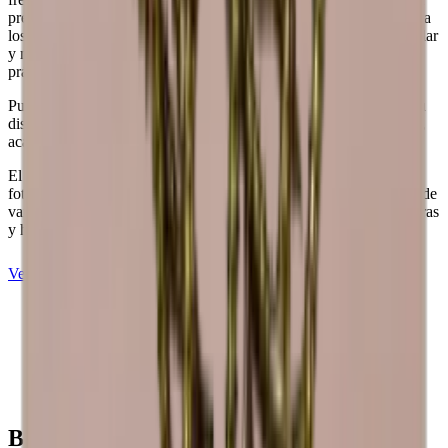
precio asequible, lo que lo convierte en una opción económica para
los amantes del vino. Con su bajo peso, el pino es fácil de manipular
y mover según sea necesario, lo que proporciona una utilidad
práctica.
Puede añadir una placa o un pedestal para personalizar aún más su
diseño. Si tiene deseos especiales en cuanto a opciones de madera,
acabados y dimensiones, estaremos encantados de ayudarle.
El aspecto y el acabado de la madera pueden diferir de los de las
fotografías. La madera es un material «orgánico» y, por tanto, puede
variar de tamaño hasta +/- 2 mm debido a las diferentes temperaturas
y humedad del hogar.
Ver Caverack en pino quemado
Vea Caverack en roble
Louise
Beneficios