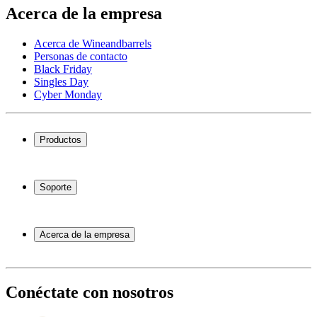
Acerca de la empresa
Acerca de Wineandbarrels
Personas de contacto
Black Friday
Singles Day
Cyber Monday
Productos
Vinotecas
Botelleros
Soporte
Muebles para vino
Toneles de vino
Preguntas frecuentes
Accesorios para vino
Servicio
Acerca de la empresa
Pago
Entrega
Acerca de Wineandbarrels
Devolución
Personas de contacto
+44 3308 081634
Black Friday
Conéctate con nosotros
Singles Day
Cyber Monday