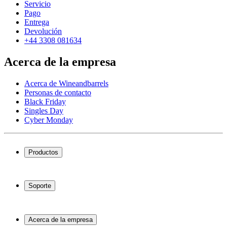
Servicio
Pago
Entrega
Devolución
+44 3308 081634
Acerca de la empresa
Acerca de Wineandbarrels
Personas de contacto
Black Friday
Singles Day
Cyber Monday
Productos
Vinotecas
Botelleros
Soporte
Muebles para vino
Toneles de vino
Preguntas frecuentes
Accesorios para vino
Servicio
Acerca de la empresa
Pago