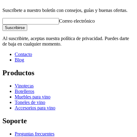
Peso (kg)
0.8
Suscríbete a nuestro boletín con consejos, guías y buenas ofertas.
Altura (cm)
10
Ancho (cm)
10
Correo electrónico
Profundidad (cm)
10
Suscribirse
product extension
Al suscribirte, aceptas nuestra política de privacidad. Puedes darte
de baja en cualquier momento.
Status When Soldout
active
Contacto
Blog
Productos
Vinotecas
Botelleros
Muebles para vino
Toneles de vino
Accesorios para vino
Soporte
Preguntas frecuentes