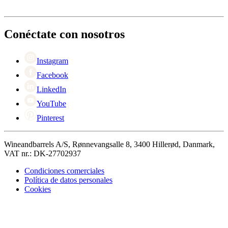
Entrega
Acerca de Wineandbarrels
Devolución
Personas de contacto
+44 3308 081634
Black Friday
Conéctate con nosotros
Singles Day
Cyber Monday
Instagram
Facebook
LinkedIn
YouTube
Pinterest
Wineandbarrels A/S, Rønnevangsalle 8, 3400 Hillerød, Danmark,
VAT nr.: DK-27702937
Condiciones comerciales
Política de datos personales
Cookies