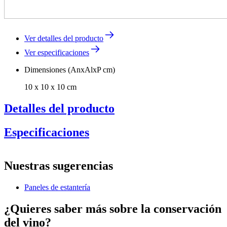
Ver detalles del producto
Ver especificaciones
Dimensiones (AnxAlxP cm)
10 x 10 x 10 cm
Detalles del producto
Especificaciones
Información
Nuestras sugerencias
Número de producto
DG14-1550
Paneles de estantería
General
Fabricante
Pevino
¿Quieres saber más sobre la conservación
del vino?
Dimensiones (AnxAlxP cm)