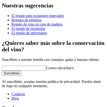
Nuestras sugerencias
Número de producto
95465
El regalo para ocasiones especiales
Dimensiones (AnxAlxP cm)
Regalos de empresa
Peso (kg)
1
Regalo de vino en caja de madera
Altura (cm)
4.5
El regalo de recepción
Ancho (cm)
29
El regalo de aniversario
Profundidad (cm)
19
¿Quieres saber más sobre la conservación
wine accessories
del vino?
Status When Soldout
active
Suscríbete a nuestro boletín con consejos, guías y buenas ofertas.
Correo electrónico
Suscribirse
Al suscribirte, aceptas nuestra política de privacidad. Puedes darte
de baja en cualquier momento.
Contacto
Blog