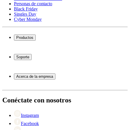
Personas de contacto
Black Friday
Singles Day
Cyber Monday
Productos
Vinotecas
Botelleros
Soporte
Muebles para vino
Toneles de vino
Preguntas frecuentes
Accesorios para vino
Servicio
Acerca de la empresa
Pago
Entrega
Acerca de Wineandbarrels
Devolución
Personas de contacto
+44 3308 081634
Black Friday
Conéctate con nosotros
Singles Day
Cyber Monday
Instagram
Facebook