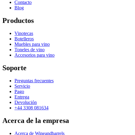
Contacto
Peso (kg)
9
Blog
Productos
Vinotecas
Botelleros
Muebles para vino
Toneles de vino
Accesorios para vino
Soporte
Preguntas frecuentes
Servicio
Pago
Entrega
Devolución
+44 3308 081634
Acerca de la empresa
Acerca de Wineandbarrels