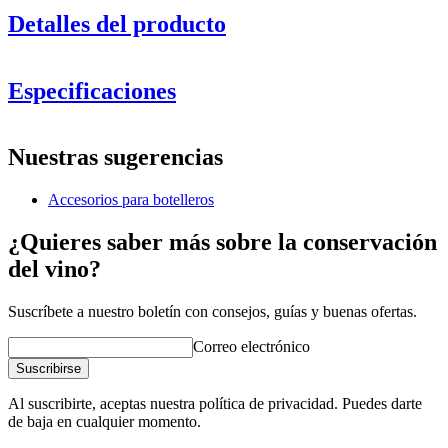
Detalles del producto
Especificaciones
Información
Nuestras sugerencias
Número de producto
13083
Accesorios para botelleros
General
Acabado
Metal
¿Quieres saber más sobre la conservación
Modular
Sí
del vino?
Botellas
Suscríbete a nuestro boletín con consejos, guías y buenas ofertas.
Número de botellas (Burdeos, máx)
48
Tipo de botella
Burdeos, Borgoña, Champán, Magnum
Correo electrónico
Suscribirse
Dimensiones (AnxAlxP cm)
Al suscribirte, aceptas nuestra política de privacidad. Puedes darte
Altura (cm)
45
de baja en cualquier momento.
Ancho (cm)
55
Profundidad (cm)
20