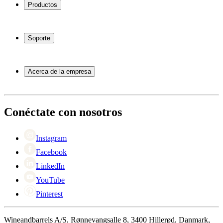
Productos
Vinotecas
Botelleros
Soporte
Muebles para vino
Toneles de vino
Preguntas frecuentes
Accesorios para vino
Servicio
Acerca de la empresa
Pago
Entrega
Acerca de Wineandbarrels
Devolución
Personas de contacto
+44 3308 081634
Black Friday
Conéctate con nosotros
Singles Day
Cyber Monday
Instagram
Facebook
LinkedIn
YouTube
Pinterest
Wineandbarrels A/S, Rønnevangsalle 8, 3400 Hillerød, Danmark,