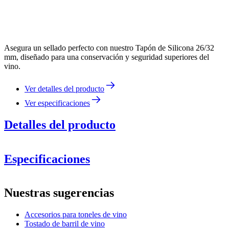
Asegura un sellado perfecto con nuestro Tapón de Silicona 26/32
mm, diseñado para una conservación y seguridad superiores del
vino.
Ver detalles del producto
Ver especificaciones
Detalles del producto
Especificaciones
Información
Nuestras sugerencias
Número de producto
BRSI30
Accesorios para toneles de vino
Dimensiones (AnxAlxP cm)
Tostado de barril de vino