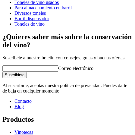
Peso (kg)
0.07
Toneles de vino usados
Altura (cm)
3.2
Para almacenamiento en barril
Ancho (cm)
2.7
Diversos toneles
Profundidad (cm)
3.3
Barril dispensador
Toneles de vino
¿Quieres saber más sobre la conservación
del vino?
Suscríbete a nuestro boletín con consejos, guías y buenas ofertas.
Correo electrónico
Suscribirse
Al suscribirte, aceptas nuestra política de privacidad. Puedes darte
de baja en cualquier momento.
Contacto
Blog
Productos
Vinotecas