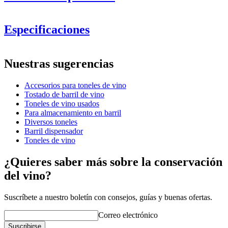
Especificaciones
Información
Nuestras sugerencias
Número de producto
WOB-TS10
Accesorios para toneles de vino
Dimensiones (AnxAlxP cm)
Tostado de barril de vino
Peso (kg)
6
Toneles de vino usados
Para almacenamiento en barril
Diversos toneles
Barril dispensador
Toneles de vino
¿Quieres saber más sobre la conservación
del vino?
Suscríbete a nuestro boletín con consejos, guías y buenas ofertas.
Correo electrónico
Suscribirse