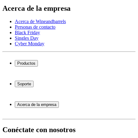
Acerca de la empresa
Acerca de Wineandbarrels
Personas de contacto
Black Friday
Singles Day
Cyber Monday
Productos
Vinotecas
Botelleros
Soporte
Muebles para vino
Toneles de vino
Preguntas frecuentes
Accesorios para vino
Servicio
Acerca de la empresa
Pago
Entrega
Acerca de Wineandbarrels
Devolución
Personas de contacto
+44 3308 081634
Black Friday
Conéctate con nosotros
Singles Day