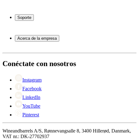
Vinotecas
Botelleros
Soporte
Muebles para vino
Toneles de vino
Preguntas frecuentes
Accesorios para vino
Servicio
Acerca de la empresa
Pago
Entrega
Acerca de Wineandbarrels
Devolución
Personas de contacto
+44 3308 081634
Black Friday
Conéctate con nosotros
Singles Day
Cyber Monday
Instagram
Facebook
LinkedIn
YouTube
Pinterest
Wineandbarrels A/S, Rønnevangsalle 8, 3400 Hillerød, Danmark,
VAT nr.: DK-27702937