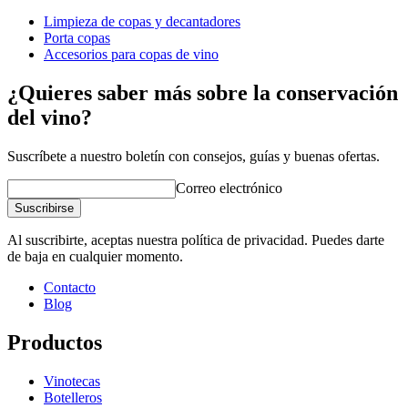
Limpieza de copas y decantadores
Dimensiones (AnxAlxP cm)
Porta copas
Peso (kg)
0.3
Accesorios para copas de vino
Altura (cm)
10
Ancho (cm)
10
¿Quieres saber más sobre la conservación
Profundidad (cm)
10
del vino?
Suscríbete a nuestro boletín con consejos, guías y buenas ofertas.
Correo electrónico
Suscribirse
Al suscribirte, aceptas nuestra política de privacidad. Puedes darte
de baja en cualquier momento.
Contacto
Blog
Productos
Vinotecas
Botelleros