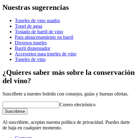
Nuestras sugerencias
Número de producto
ARSP225-SET3
Toneles de vino usados
Dimensiones (AnxAlxP cm)
Tonel de agua
Peso (kg)
89
Tostado de barril de vino
Altura (cm)
140
Para almacenamiento en barril
Ancho (cm)
70
Diversos toneles
Profundidad (cm)
70
Barril dispensador
Accesorios para toneles de vino
Toneles de vino
¿Quieres saber más sobre la conservación
del vino?
Suscríbete a nuestro boletín con consejos, guías y buenas ofertas.
Correo electrónico
Suscribirse
Al suscribirte, aceptas nuestra política de privacidad. Puedes darte
de baja en cualquier momento.