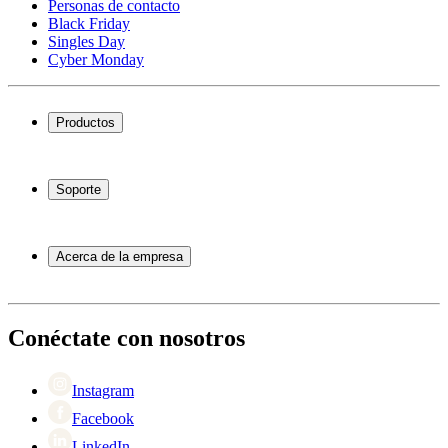
Personas de contacto
Black Friday
Singles Day
Cyber Monday
Productos
Vinotecas
Botelleros
Soporte
Muebles para vino
Toneles de vino
Preguntas frecuentes
Accesorios para vino
Servicio
Acerca de la empresa
Pago
Entrega
Acerca de Wineandbarrels
Devolución
Personas de contacto
+44 3308 081634
Black Friday
Conéctate con nosotros
Singles Day
Cyber Monday
Instagram
Facebook
LinkedIn