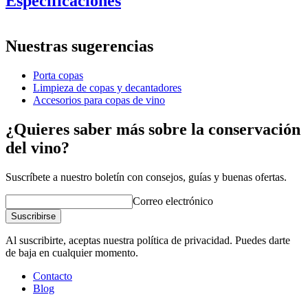
Especificaciones
Información
Nuestras sugerencias
Número de producto
RWRW3
Porta copas
Dimensiones (AnxAlxP cm)
Limpieza de copas y decantadores
Peso (kg)
0.6
Accesorios para copas de vino
Altura (cm)
4.5
Ancho (cm)
32
¿Quieres saber más sobre la conservación
Profundidad (cm)
25.6
del vino?
Suscríbete a nuestro boletín con consejos, guías y buenas ofertas.
Correo electrónico
Suscribirse
Al suscribirte, aceptas nuestra política de privacidad. Puedes darte
de baja en cualquier momento.
Contacto
Blog