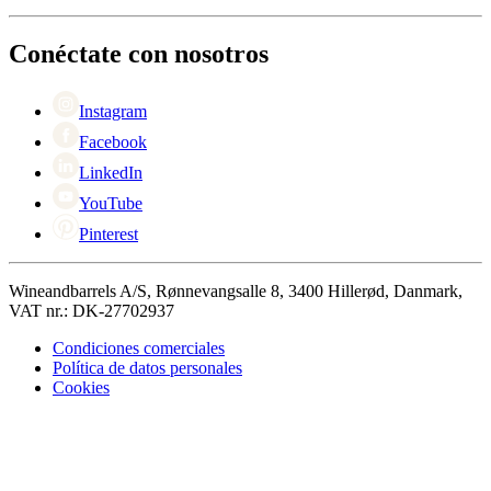
Acerca de Wineandbarrels
Devolución
Personas de contacto
+44 3308 081634
Black Friday
Conéctate con nosotros
Singles Day
Cyber Monday
Instagram
Facebook
LinkedIn
YouTube
Pinterest
Wineandbarrels A/S, Rønnevangsalle 8, 3400 Hillerød, Danmark,
VAT nr.: DK-27702937
Condiciones comerciales
Política de datos personales
Cookies