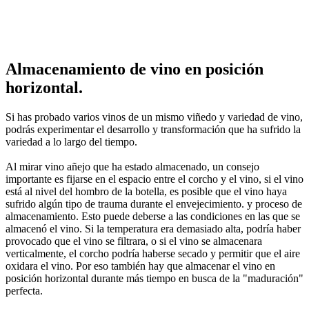
El aumento del precio de los vinos añejos puede
justificarse por el momento en que alguien ha
conservado el vino en óptimas condiciones y la
oportunidad de experimentar algo raro y añejo.
Almacenamiento de vino en posición
horizontal.
Si has probado varios vinos de un mismo viñedo y variedad de vino,
podrás experimentar el desarrollo y transformación que ha sufrido la
variedad a lo largo del tiempo.
Al mirar vino añejo que ha estado almacenado, un consejo
importante es fijarse en el espacio entre el corcho y el vino, si el vino
está al nivel del hombro de la botella, es posible que el vino haya
sufrido algún tipo de trauma durante el envejecimiento. y proceso de
almacenamiento. Esto puede deberse a las condiciones en las que se
almacenó el vino. Si la temperatura era demasiado alta, podría haber
provocado que el vino se filtrara, o si el vino se almacenara
verticalmente, el corcho podría haberse secado y permitir que el aire
oxidara el vino. Por eso también hay que almacenar el vino en
posición horizontal durante más tiempo en busca de la "maduración"
perfecta.