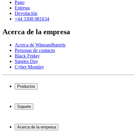
Pago
Entrega
Devolución
+44 3308 081634
Acerca de la empresa
Acerca de Wineandbarrels
Personas de contacto
Black Friday
Singles Day
Cyber Monday
Productos
Vinotecas
Botelleros
Soporte
Muebles para vino
Toneles de vino
Preguntas frecuentes
Accesorios para vino
Servicio
Acerca de la empresa
Pago
Entrega