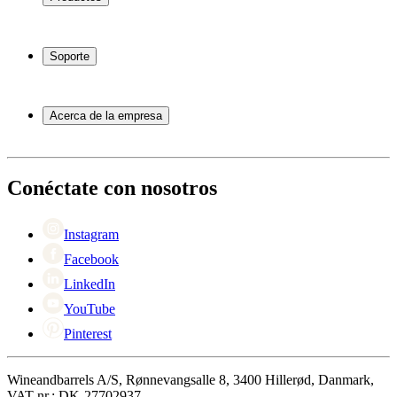
Vinotecas
Botelleros
Soporte
Muebles para vino
Toneles de vino
Preguntas frecuentes
Accesorios para vino
Servicio
Acerca de la empresa
Pago
Entrega
Acerca de Wineandbarrels
Devolución
Personas de contacto
+44 3308 081634
Black Friday
Conéctate con nosotros
Singles Day
Cyber Monday
Instagram
Facebook
LinkedIn
YouTube
Pinterest
Wineandbarrels A/S, Rønnevangsalle 8, 3400 Hillerød, Danmark,
VAT nr.: DK-27702937