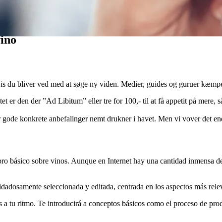
vino
 hvis du bliver ved med at søge ny viden. Medier, guides og guruer kæ
 er den der ”Ad Libitum” eller tre for 100,- til at få appetit på mere, så 
ar gode konkrete anbefalinger nemt drukner i havet. Men vi vover det ene 
libro básico sobre vinos. Aunque en Internet hay una cantidad inmensa d
idadosamente seleccionada y editada, centrada en los aspectos más relevan
os a tu ritmo. Te introducirá a conceptos básicos como el proceso de pro