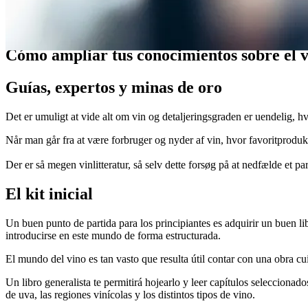
Loco por el vino
Cómo ampliar tus conocimientos sobre el 
Guías, expertos y minas de oro
Det er umuligt at vide alt om vin og detaljeringsgraden er uendelig,
Når man går fra at være forbruger og nyder af vin, hvor favoritproduktet
Der er så megen vinlitteratur, så selv dette forsøg på at nedfælde et p
El kit inicial
Un buen punto de partida para los principiantes es adquirir un buen 
introducirse en este mundo de forma estructurada.
El mundo del vino es tan vasto que resulta útil contar con una obra cu
Un libro generalista te permitirá hojearlo y leer capítulos seleccionad
de uva, las regiones vinícolas y los distintos tipos de vino.