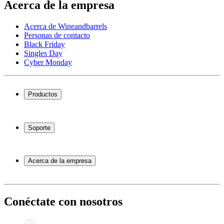
Acerca de la empresa
Acerca de Wineandbarrels
Personas de contacto
Black Friday
Singles Day
Cyber Monday
Productos
Vinotecas
Botelleros
Soporte
Muebles para vino
Toneles de vino
Preguntas frecuentes
Accesorios para vino
Servicio
Acerca de la empresa
Pago
Entrega
Acerca de Wineandbarrels
Devolución
Personas de contacto
+44 3308 081634
Black Friday
Conéctate con nosotros
Singles Day
Cyber Monday